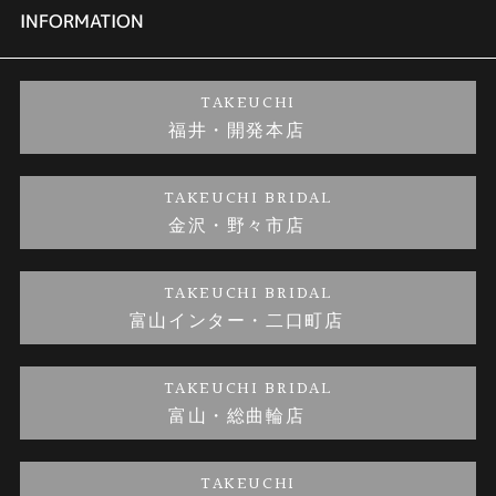
セットリング
商品一覧
会社概要
INFORMATION
婚約ネックレス
ブランドリスト
店舗情報
ご来店予約
TAKEUCHI
福井・開発本店
金・プラチナのお取引
金澤指輪工房｜手作りペアリング
お客様の声
特定商取引に関する表記
TAKEUCHI BRIDAL
金沢・野々市店
金澤指輪工房｜手作り結婚指輪 and 婚約指輪
お問い合わせ
プライバシーポリシー
TAKEUCHI BRIDAL
金澤指輪工房｜手作り婚約指輪プロポーズプラン
富山インター・二口町店
TAKEUCHI BRIDAL
富山・総曲輪店
TAKEUCHI