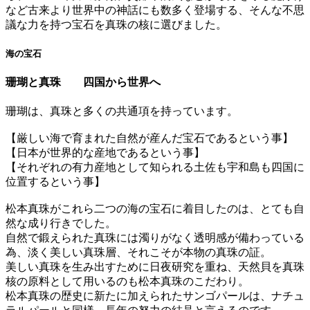
など古来より世界中の神話にも数多く登場する、そんな不思
議な力を持つ宝石を真珠の核に選びました。
海の宝石
珊瑚と真珠 四国から世界へ
珊瑚は、真珠と多くの共通項を持っています。
【厳しい海で育まれた自然が産んだ宝石であるという事】
【日本が世界的な産地であるという事】
【それぞれの有力産地として知られる土佐も宇和島も四国に
位置するという事】
松本真珠がこれら二つの海の宝石に着目したのは、とても自
然な成り行きでした。
自然で鍛えられた真珠には濁りがなく透明感が備わっている
為、淡く美しい真珠層、それこそが本物の真珠の証。
美しい真珠を生み出すために日夜研究を重ね、天然貝を真珠
核の原料として用いるのも松本真珠のこだわり。
松本真珠の歴史に新たに加えられたサンゴパールは、ナチュ