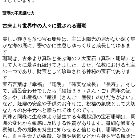
立しています。
珊瑚の不思議な力
古来より世界中の人々に愛される珊瑚
美しい輝きを放つ宝石珊瑚は、主に太陽光の届かない深く静
かな海の底に、密やかに生息しゆっくりと成長してゆきま
す。
珊瑚は、古来より真珠と並ぶ海の２大宝石（真珠・珊瑚）と
して人々に愛され続けてきました。また、仏教における七宝
の一つであり、財宝として珍重される神秘の宝石でありま
す。
宝石言葉は『幸福』『聡明』『確実な成長』『長寿』。そし
て、語呂合わせでしたら『結婚３５（さん・ご）周年の記
念』や、出産祝い『産後（さんご＝産後）のひだちがよい』
など、妊婦の安産や子供のお守りに、祝福の象徴として大切
な方々のお手元へと贈られてゆくのです。
真珠と同様に生命体より誕生する有機起源の宝石珊瑚は、周
囲の変化から敏感に反応する性質があります。微細な異変を
察知し身の危険を持主に知らせると信じられ、珊瑚の色か
ら、血＝生命力の象徴、災難や病気などから身を守る魔除け