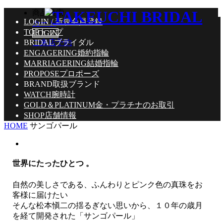
商品検索
LOGIN / 新規会員登録
カート
TOP
トップ
LOGIN
BRIDAL
ご来店予約
ブライダル
ENGAGERING
婚約指輪
MARRIAGERING
結婚指輪
PROPOSE
プロポーズ
BRAND
取扱ブランド
WATCH
腕時計
GOLD＆PLATINUM
金・プラチナのお取引
SHOP
店舗情報
HOME
サンゴパール
世界にたったひとつ 。
自然の美しさである、ふんわりとピンク色の真珠をお
客様に届けたい
そんな松本愼二の揺るぎない思いから、１０年の歳月
を経て開発された「サンゴパール」