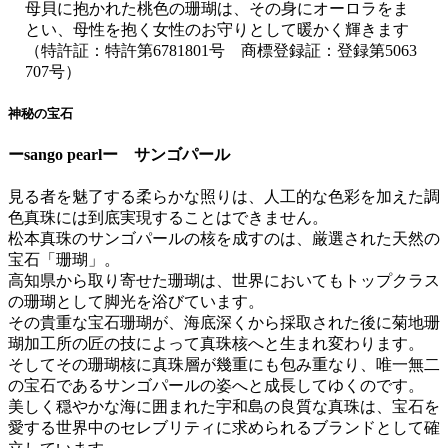
母貝に抱かれた桃色の珊瑚は、その身にオーロラをま
とい、母性を抱く女性のお守りとして暖かく輝きます
（特許証：特許第6781801号 商標登録証：登録第5063
707号）
神秘の宝石
ーsango pearlー サンゴパール
見る者を魅了する柔らかな照りは、人工的な色彩を加えた調
色真珠には到底実現することはできません。
松本真珠のサンゴパールの核を成すのは、厳選された天然の
宝石「珊瑚」。
高知県から取り寄せた珊瑚は、世界においてもトップクラス
の珊瑚として脚光を浴びています。
その貴重な宝石珊瑚が、海底深くから採取された後に菊地珊
瑚加工所の匠の技によって真珠核へと生まれ変わります。
そしてその珊瑚核に真珠層が幾重にも包み重なり、唯一無二
の宝石であるサンゴパールの姿へと成長してゆくのです。
美しく穏やかな海に囲まれた宇和島の良質な真珠は、宝石を
愛する世界中のセレブリティに求められるブランドとして確