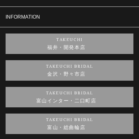
セットリング
商品一覧
会社概要
INFORMATION
婚約ネックレス
ブランドリスト
店舗情報
ご来店予約
TAKEUCHI
福井・開発本店
金・プラチナのお取引
金澤指輪工房｜手作りペアリング
お客様の声
特定商取引に関する表記
TAKEUCHI BRIDAL
金沢・野々市店
金澤指輪工房｜手作り結婚指輪 and 婚約指輪
お問い合わせ
プライバシーポリシー
TAKEUCHI BRIDAL
金澤指輪工房｜手作り婚約指輪プロポーズプラン
富山インター・二口町店
TAKEUCHI BRIDAL
富山・総曲輪店