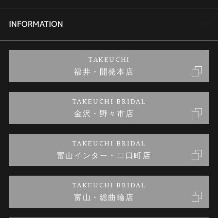
セットリング
商品一覧
会社概要
INFORMATION
婚約ネックレス
ブランドリスト
店舗情報
ご来店予約
TAKEUCHI
福井・開発本店
金・プラチナのお取引
金澤指輪工房｜手作りペアリング
お客様の声
特定商取引に関する表記
TAKEUCHI BRIDAL
金沢・野々市店
金澤指輪工房｜手作り結婚指輪 and 婚約指輪
お問い合わせ
プライバシーポリシー
TAKEUCHI BRIDAL
金澤指輪工房｜手作り婚約指輪プロポーズプラン
富山インター・二口町店
TAKEUCHI BRIDAL
富山・総曲輪店