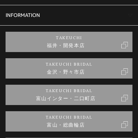
セットリング
商品一覧
会社概要
INFORMATION
婚約ネックレス
ブランドリスト
店舗情報
ご来店予約
TAKEUCHI
福井・開発本店
金・プラチナのお取引
金澤指輪工房｜手作りペアリング
お客様の声
特定商取引に関する表記
TAKEUCHI BRIDAL
金沢・野々市店
金澤指輪工房｜手作り結婚指輪 and 婚約指輪
お問い合わせ
プライバシーポリシー
TAKEUCHI BRIDAL
金澤指輪工房｜手作り婚約指輪プロポーズプラン
富山インター・二口町店
TAKEUCHI BRIDAL
富山・総曲輪店