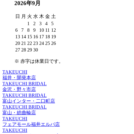
2026年9月
日
月
火
水
木
金
土
1
2
3
4
5
6
7
8
9
10
11
12
13
14
15
16
17
18
19
20
21
22
23
24
25
26
27
28
29
30
※
赤字は休業日
です。
TAKEUCHI
福井・開発本店
TAKEUCHI BRIDAL
金沢・野々市店
TAKEUCHI BRIDAL
富山インター・二口町店
TAKEUCHI BRIDAL
富山・総曲輪店
TAKEUCHI
フェアモール福井エルパ店
TAKEUCHI