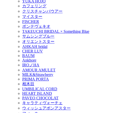
YUKA HOJO
カフェリング
クリスチャンバウアー
マイスター
FISCHER
ポンテヴェキオ
TAKEUCHI BRIDAL × Something Blue
サムシングブルー
オリエントスター
AHKAH bridal
CHER LUV
BAUM
Ankhore
IROノHA
AMOUR AMULET
MILK&Strawberry
PRIMA PORTA
相木目
UMBILICAL CORD
HEART ISLAND
PAVEO CHOCOLAT
キャラティヴォーチェ
ウィッシュアポンアスター