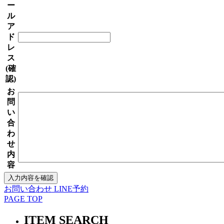
ー
ル
ア
ド
レ
ス
(確
認)
お
問
い
合
わ
せ
内
容
お問い合わせ
LINE予約
PAGE TOP
ITEM SEARCH