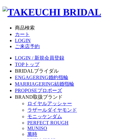
商品検索
カート
LOGIN
ご来店予約
LOGIN / 新規会員登録
TOP
トップ
BRIDAL
ブライダル
ENGAGERING
婚約指輪
MARRIAGERING
結婚指輪
PROPOSE
プロポーズ
BRAND
取扱ブランド
ロイヤルアッシャー
ラザールダイヤモンド
モニッケンダム
PERFECT ROUGH
MUNISO
萬時