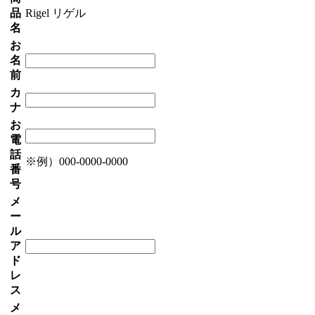
品
Rigel リゲル
名
お
名
前
カ
ナ
お
電
話
※例）000-0000-0000
番
号
メ
ー
ル
ア
ド
レ
ス
メ