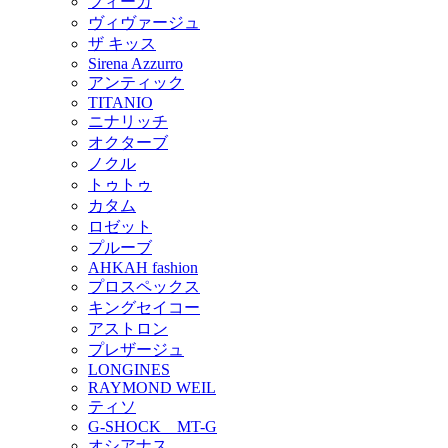
フィーカ
ヴィヴァージュ
ザ キッス
Sirena Azzurro
アンティック
TITANIO
ニナリッチ
オクターブ
ノクル
トゥトゥ
カタム
ロゼット
プルーブ
AHKAH fashion
プロスペックス
キングセイコー
アストロン
プレザージュ
LONGINES
RAYMOND WEIL
ティソ
G-SHOCK MT-G
オシアナス