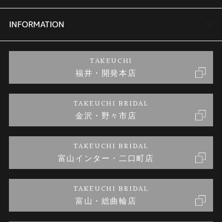
セットリング
商品一覧
会社概要
INFORMATION
婚約ネックレス
ブランドリスト
店舗情報
ご来店予約
TAKEUCHI
福井・開発本店
金・プラチナのお取引
金澤指輪工房｜手作りペアリング
お客様の声
特定商取引に関する表記
TAKEUCHI BRIDAL
金沢・野々市店
金澤指輪工房｜手作り結婚指輪 and 婚約指輪
お問い合わせ
プライバシーポリシー
TAKEUCHI BRIDAL
金澤指輪工房｜手作り婚約指輪プロポーズプラン
富山インター・二口町店
TAKEUCHI BRIDAL
富山・総曲輪店