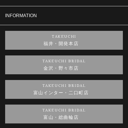
セットリング
商品一覧
会社概要
INFORMATION
婚約ネックレス
ブランドリスト
店舗情報
ご来店予約
TAKEUCHI
福井・開発本店
金・プラチナのお取引
金澤指輪工房｜手作りペアリング
お客様の声
特定商取引に関する表記
TAKEUCHI BRIDAL
金沢・野々市店
金澤指輪工房｜手作り結婚指輪 and 婚約指輪
お問い合わせ
プライバシーポリシー
TAKEUCHI BRIDAL
金澤指輪工房｜手作り婚約指輪プロポーズプラン
富山インター・二口町店
TAKEUCHI BRIDAL
富山・総曲輪店