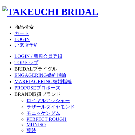
商品検索
カート
LOGIN
ご来店予約
LOGIN / 新規会員登録
TOP
トップ
BRIDAL
ブライダル
ENGAGERING
婚約指輪
MARRIAGERING
結婚指輪
PROPOSE
プロポーズ
BRAND
取扱ブランド
ロイヤルアッシャー
ラザールダイヤモンド
モニッケンダム
PERFECT ROUGH
MUNISO
萬時