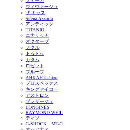
フィーカ
ヴィヴァージュ
ザ キッス
Sirena Azzurro
アンティック
TITANIO
ニナリッチ
オクターブ
ノクル
トゥトゥ
カタム
ロゼット
プルーブ
AHKAH fashion
プロスペックス
キングセイコー
アストロン
プレザージュ
LONGINES
RAYMOND WEIL
ティソ
G-SHOCK MT-G
オシアナス