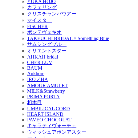
YUKA HOJO
カフェリング
クリスチャンバウアー
マイスター
FISCHER
ポンテヴェキオ
TAKEUCHI BRIDAL × Something Blue
サムシングブルー
オリエントスター
AHKAH bridal
CHER LUV
BAUM
Ankhore
IROノHA
AMOUR AMULET
MILK&Strawberry
PRIMA PORTA
相木目
UMBILICAL CORD
HEART ISLAND
PAVEO CHOCOLAT
キャラティヴォーチェ
ウィッシュアポンアスター