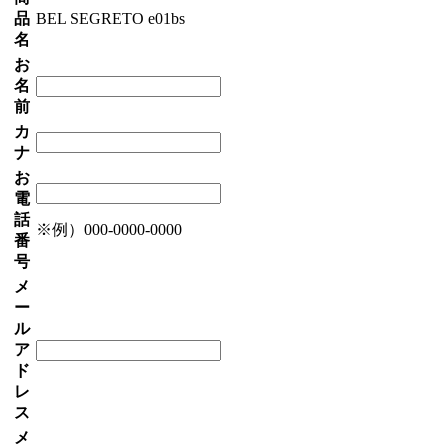
品
BEL SEGRETO e01bs
名
お
名
前
カ
ナ
お
電
話
※例）000-0000-0000
番
号
メ
ー
ル
ア
ド
レ
ス
メ