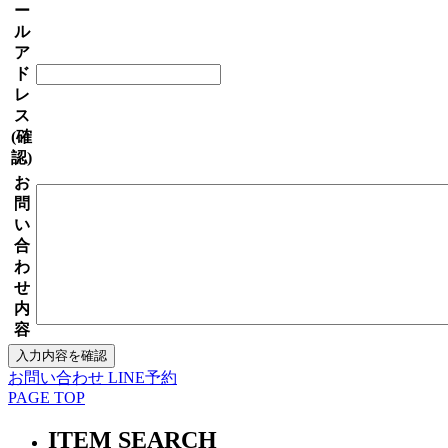
ー
ル
ア
ド
レ
ス
(確
認)
お
問
い
合
わ
せ
内
容
お問い合わせ
LINE予約
PAGE TOP
ITEM SEARCH