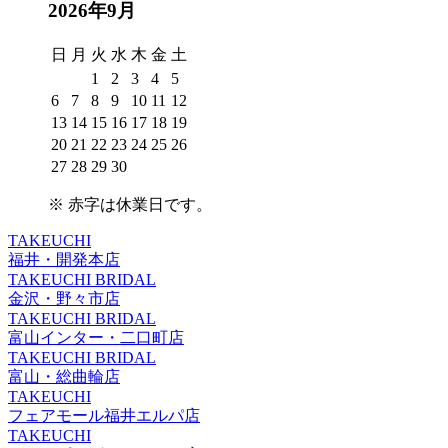
2026年9月
日
月
火
水
木
金
土
1
2
3
4
5
6
7
8
9
10
11
12
13
14
15
16
17
18
19
20
21
22
23
24
25
26
27
28
29
30
※
赤字は休業日
です。
TAKEUCHI
福井・開発本店
TAKEUCHI BRIDAL
金沢・野々市店
TAKEUCHI BRIDAL
富山インター・二口町店
TAKEUCHI BRIDAL
富山・総曲輪店
TAKEUCHI
フェアモール福井エルパ店
TAKEUCHI