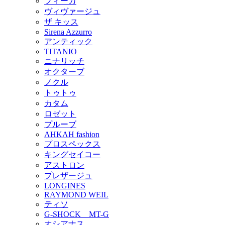
フィーカ
ヴィヴァージュ
ザ キッス
Sirena Azzurro
アンティック
TITANIO
ニナリッチ
オクターブ
ノクル
トゥトゥ
カタム
ロゼット
プルーブ
AHKAH fashion
プロスペックス
キングセイコー
アストロン
プレザージュ
LONGINES
RAYMOND WEIL
ティソ
G-SHOCK MT-G
オシアナス