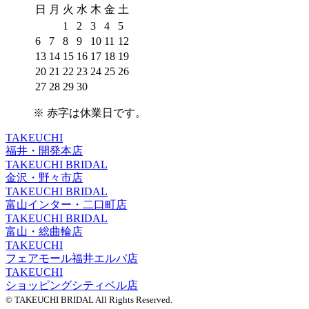
日
月
火
水
木
金
土
1
2
3
4
5
6
7
8
9
10
11
12
13
14
15
16
17
18
19
20
21
22
23
24
25
26
27
28
29
30
※
赤字は休業日
です。
TAKEUCHI
福井・開発本店
TAKEUCHI BRIDAL
金沢・野々市店
TAKEUCHI BRIDAL
富山インター・二口町店
TAKEUCHI BRIDAL
富山・総曲輪店
TAKEUCHI
フェアモール福井エルパ店
TAKEUCHI
ショッピングシティベル店
© TAKEUCHI BRIDAL All Rights Reserved.