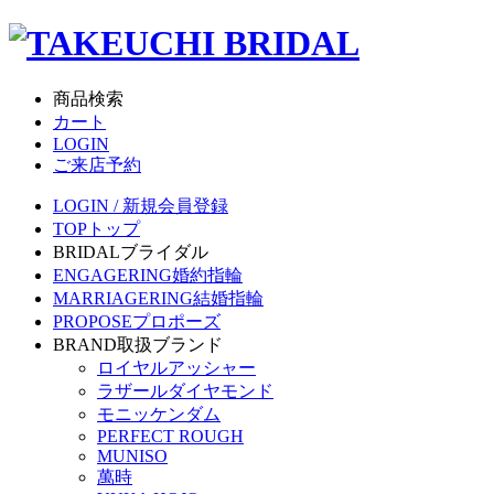
商品検索
カート
LOGIN
ご来店予約
LOGIN / 新規会員登録
TOP
トップ
BRIDAL
ブライダル
ENGAGERING
婚約指輪
MARRIAGERING
結婚指輪
PROPOSE
プロポーズ
BRAND
取扱ブランド
ロイヤルアッシャー
ラザールダイヤモンド
モニッケンダム
PERFECT ROUGH
MUNISO
萬時