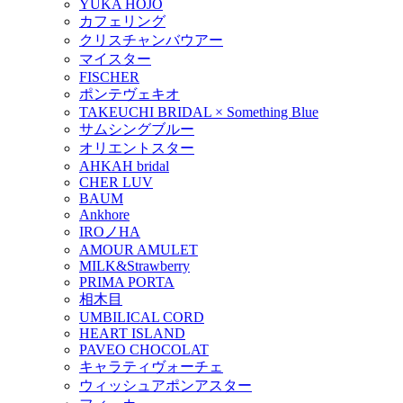
YUKA HOJO
カフェリング
クリスチャンバウアー
マイスター
FISCHER
ポンテヴェキオ
TAKEUCHI BRIDAL × Something Blue
サムシングブルー
オリエントスター
AHKAH bridal
CHER LUV
BAUM
Ankhore
IROノHA
AMOUR AMULET
MILK&Strawberry
PRIMA PORTA
相木目
UMBILICAL CORD
HEART ISLAND
PAVEO CHOCOLAT
キャラティヴォーチェ
ウィッシュアポンアスター