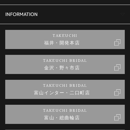
セットリング
商品一覧
会社概要
INFORMATION
婚約ネックレス
ブランドリスト
店舗情報
ご来店予約
TAKEUCHI
福井・開発本店
金・プラチナのお取引
金澤指輪工房｜手作りペアリング
お客様の声
特定商取引に関する表記
TAKEUCHI BRIDAL
金沢・野々市店
金澤指輪工房｜手作り結婚指輪 and 婚約指輪
お問い合わせ
プライバシーポリシー
TAKEUCHI BRIDAL
金澤指輪工房｜手作り婚約指輪プロポーズプラン
富山インター・二口町店
TAKEUCHI BRIDAL
富山・総曲輪店