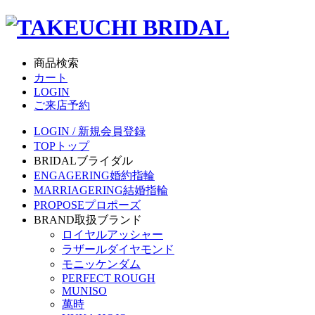
商品検索
カート
LOGIN
ご来店予約
LOGIN / 新規会員登録
TOP
トップ
BRIDAL
ブライダル
ENGAGERING
婚約指輪
MARRIAGERING
結婚指輪
PROPOSE
プロポーズ
BRAND
取扱ブランド
ロイヤルアッシャー
ラザールダイヤモンド
モニッケンダム
PERFECT ROUGH
MUNISO
萬時