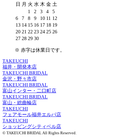
日
月
火
水
木
金
土
1
2
3
4
5
6
7
8
9
10
11
12
13
14
15
16
17
18
19
20
21
22
23
24
25
26
27
28
29
30
※
赤字は休業日
です。
TAKEUCHI
福井・開発本店
TAKEUCHI BRIDAL
金沢・野々市店
TAKEUCHI BRIDAL
富山インター・二口町店
TAKEUCHI BRIDAL
富山・総曲輪店
TAKEUCHI
フェアモール福井エルパ店
TAKEUCHI
ショッピングシティベル店
© TAKEUCHI BRIDAL All Rights Reserved.