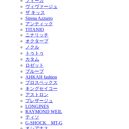
フィーカ
ヴィヴァージュ
ザ キッス
Sirena Azzurro
アンティック
TITANIO
ニナリッチ
オクターブ
ノクル
トゥトゥ
カタム
ロゼット
プルーブ
AHKAH fashion
プロスペックス
キングセイコー
アストロン
プレザージュ
LONGINES
RAYMOND WEIL
ティソ
G-SHOCK MT-G
オシアナス