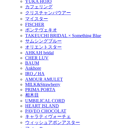
YUKA HOJO
カフェリング
クリスチャンバウアー
マイスター
FISCHER
ポンテヴェキオ
TAKEUCHI BRIDAL × Something Blue
サムシングブルー
オリエントスター
AHKAH bridal
CHER LUV
BAUM
Ankhore
IROノHA
AMOUR AMULET
MILK&Strawberry
PRIMA PORTA
相木目
UMBILICAL CORD
HEART ISLAND
PAVEO CHOCOLAT
キャラティヴォーチェ
ウィッシュアポンアスター