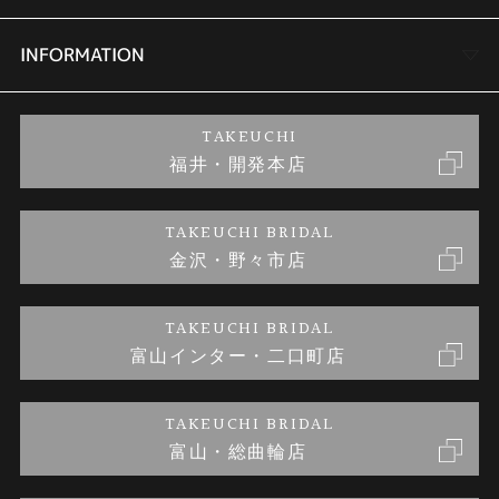
セットリング
商品一覧
会社概要
INFORMATION
婚約ネックレス
ブランドリスト
店舗情報
ご来店予約
TAKEUCHI
福井・開発本店
金・プラチナのお取引
金澤指輪工房｜手作りペアリング
お客様の声
特定商取引に関する表記
TAKEUCHI BRIDAL
金沢・野々市店
金澤指輪工房｜手作り結婚指輪 and 婚約指輪
お問い合わせ
プライバシーポリシー
TAKEUCHI BRIDAL
金澤指輪工房｜手作り婚約指輪プロポーズプラン
富山インター・二口町店
TAKEUCHI BRIDAL
富山・総曲輪店