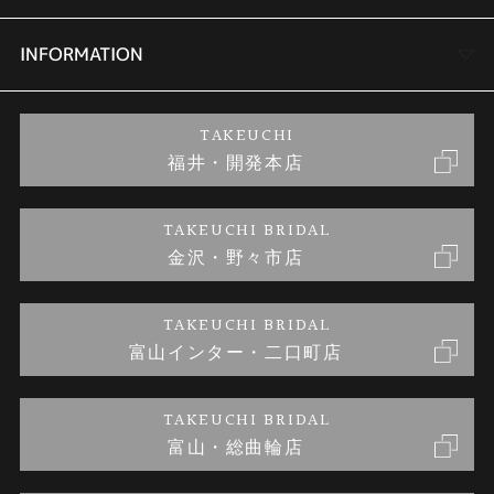
セットリング
商品一覧
会社概要
INFORMATION
婚約ネックレス
ブランドリスト
店舗情報
ご来店予約
TAKEUCHI
福井・開発本店
金・プラチナのお取引
金澤指輪工房｜手作りペアリング
お客様の声
特定商取引に関する表記
TAKEUCHI BRIDAL
金沢・野々市店
金澤指輪工房｜手作り結婚指輪 and 婚約指輪
お問い合わせ
プライバシーポリシー
TAKEUCHI BRIDAL
金澤指輪工房｜手作り婚約指輪プロポーズプラン
富山インター・二口町店
TAKEUCHI BRIDAL
富山・総曲輪店