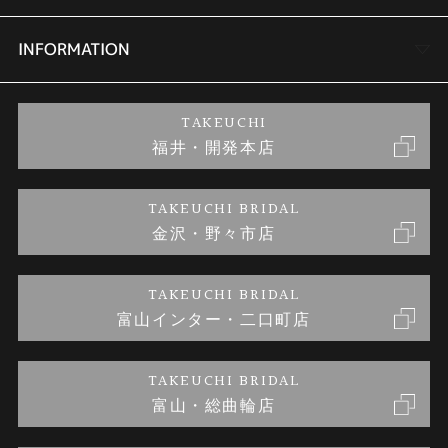
セットリング
商品一覧
会社概要
INFORMATION
婚約ネックレス
ブランドリスト
店舗情報
ご来店予約
TAKEUCHI
福井・開発本店
金・プラチナのお取引
金澤指輪工房｜手作りペアリング
お客様の声
特定商取引に関する表記
TAKEUCHI BRIDAL
金沢・野々市店
金澤指輪工房｜手作り結婚指輪 and 婚約指輪
お問い合わせ
プライバシーポリシー
TAKEUCHI BRIDAL
金澤指輪工房｜手作り婚約指輪プロポーズプラン
富山インター・二口町店
TAKEUCHI BRIDAL
富山・総曲輪店