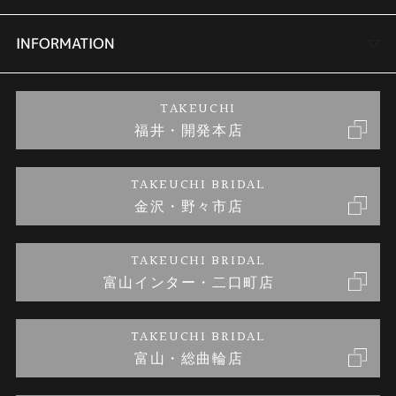
セットリング
商品一覧
会社概要
INFORMATION
婚約ネックレス
ブランドリスト
店舗情報
ご来店予約
TAKEUCHI
福井・開発本店
金・プラチナのお取引
金澤指輪工房｜手作りペアリング
お客様の声
特定商取引に関する表記
TAKEUCHI BRIDAL
金沢・野々市店
金澤指輪工房｜手作り結婚指輪 and 婚約指輪
お問い合わせ
プライバシーポリシー
TAKEUCHI BRIDAL
金澤指輪工房｜手作り婚約指輪プロポーズプラン
富山インター・二口町店
TAKEUCHI BRIDAL
富山・総曲輪店