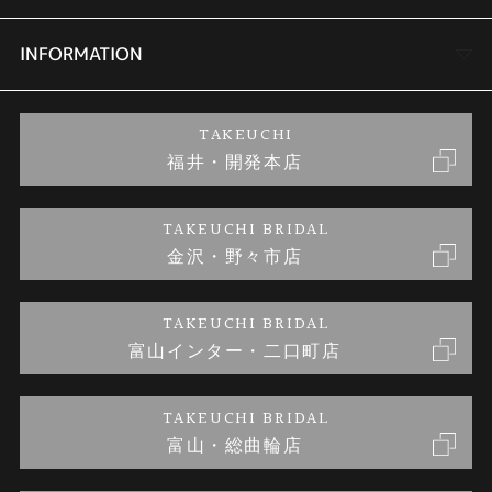
セットリング
商品一覧
会社概要
INFORMATION
婚約ネックレス
ブランドリスト
店舗情報
ご来店予約
TAKEUCHI
福井・開発本店
金・プラチナのお取引
金澤指輪工房｜手作りペアリング
お客様の声
特定商取引に関する表記
TAKEUCHI BRIDAL
金沢・野々市店
金澤指輪工房｜手作り結婚指輪 and 婚約指輪
お問い合わせ
プライバシーポリシー
TAKEUCHI BRIDAL
金澤指輪工房｜手作り婚約指輪プロポーズプラン
富山インター・二口町店
TAKEUCHI BRIDAL
富山・総曲輪店