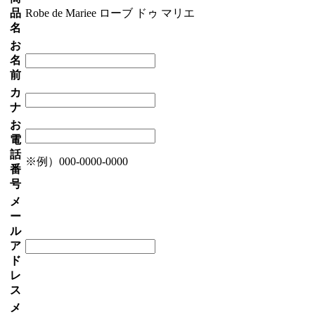
品
Robe de Mariee ローブ ドゥ マリエ
名
お
名
前
カ
ナ
お
電
話
※例）000-0000-0000
番
号
メ
ー
ル
ア
ド
レ
ス
メ