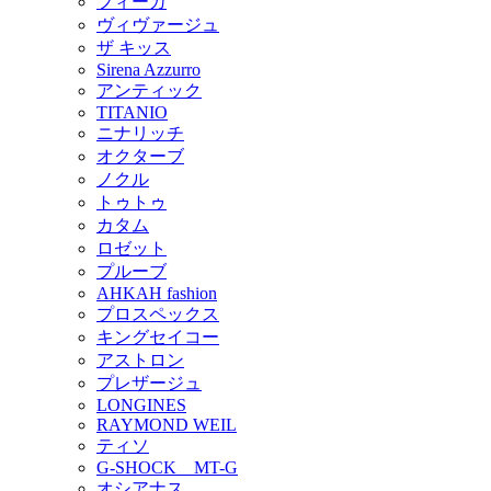
フィーカ
ヴィヴァージュ
ザ キッス
Sirena Azzurro
アンティック
TITANIO
ニナリッチ
オクターブ
ノクル
トゥトゥ
カタム
ロゼット
プルーブ
AHKAH fashion
プロスペックス
キングセイコー
アストロン
プレザージュ
LONGINES
RAYMOND WEIL
ティソ
G-SHOCK MT-G
オシアナス