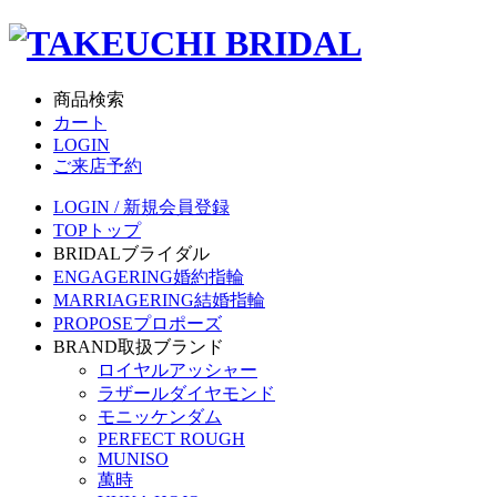
商品検索
カート
LOGIN
ご来店予約
LOGIN / 新規会員登録
TOP
トップ
BRIDAL
ブライダル
ENGAGERING
婚約指輪
MARRIAGERING
結婚指輪
PROPOSE
プロポーズ
BRAND
取扱ブランド
ロイヤルアッシャー
ラザールダイヤモンド
モニッケンダム
PERFECT ROUGH
MUNISO
萬時