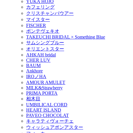
YUKA HOJO
カフェリング
クリスチャンバウアー
マイスター
FISCHER
ポンテヴェキオ
TAKEUCHI BRIDAL × Something Blue
サムシングブルー
オリエントスター
AHKAH bridal
CHER LUV
BAUM
Ankhore
IROノHA
AMOUR AMULET
MILK&Strawberry
PRIMA PORTA
相木目
UMBILICAL CORD
HEART ISLAND
PAVEO CHOCOLAT
キャラティヴォーチェ
ウィッシュアポンアスター