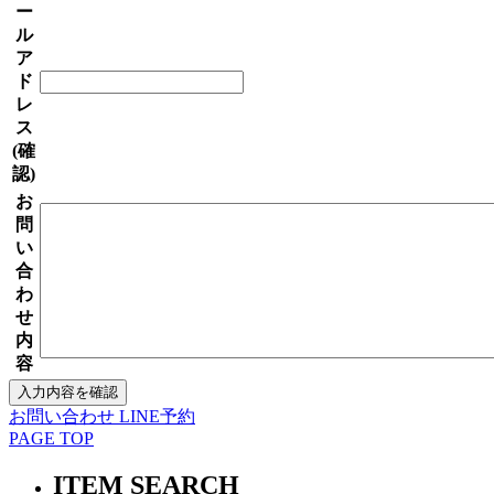
ー
ル
ア
ド
レ
ス
(確
認)
お
問
い
合
わ
せ
内
容
お問い合わせ
LINE予約
PAGE TOP
ITEM SEARCH