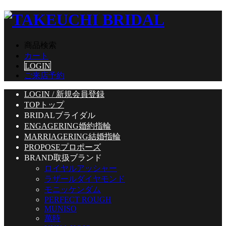
商品検索
カート
LOGIN
ご来店予約
LOGIN / 新規会員登録
TOP
トップ
BRIDAL
ブライダル
ENGAGERING
婚約指輪
MARRIAGERING
結婚指輪
PROPOSE
プロポーズ
BRAND
取扱ブランド
ロイヤルアッシャー
ラザールダイヤモンド
モニッケンダム
PERFECT ROUGH
MUNISO
萬時