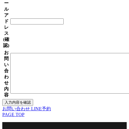
ー
ル
ア
ド
レ
ス
(確
認)
お
問
い
合
わ
せ
内
容
お問い合わせ
LINE予約
PAGE TOP