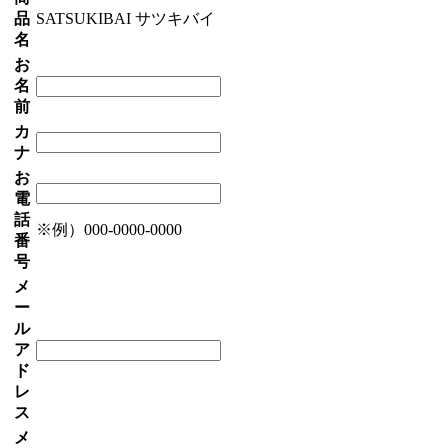
品
SATSUKIBAI サツキバイ
名
お
名
前
カ
ナ
お
電
話
※例）000-0000-0000
番
号
メ
ー
ル
ア
ド
レ
ス
メ