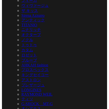
フィーカ
ヴィヴァージュ
ザ キッス
Sirena Azzurro
アンティック
TITANIO
ニナリッチ
オクターブ
ノクル
トゥトゥ
カタム
ロゼット
プルーブ
AHKAH fashion
プロスペックス
キングセイコー
アストロン
プレザージュ
LONGINES
RAYMOND WEIL
ティソ
G-SHOCK MT-G
オシアナス