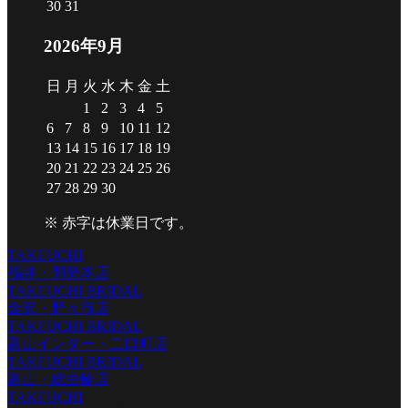
30
31
2026年9月
日
月
火
水
木
金
土
1
2
3
4
5
6
7
8
9
10
11
12
13
14
15
16
17
18
19
20
21
22
23
24
25
26
27
28
29
30
※
赤字は休業日
です。
TAKEUCHI
福井・開発本店
TAKEUCHI BRIDAL
金沢・野々市店
TAKEUCHI BRIDAL
富山インター・二口町店
TAKEUCHI BRIDAL
富山・総曲輪店
TAKEUCHI