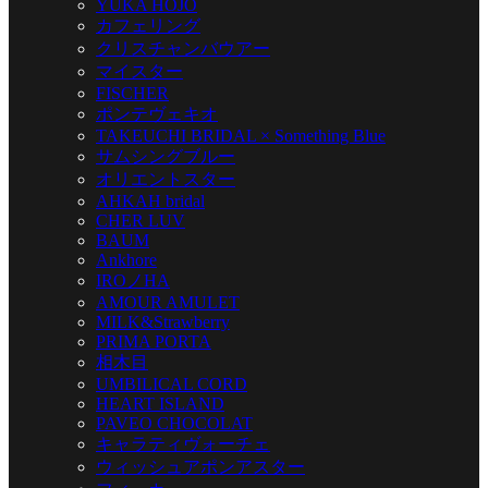
YUKA HOJO
カフェリング
クリスチャンバウアー
マイスター
FISCHER
ポンテヴェキオ
TAKEUCHI BRIDAL × Something Blue
サムシングブルー
オリエントスター
AHKAH bridal
CHER LUV
BAUM
Ankhore
IROノHA
AMOUR AMULET
MILK&Strawberry
PRIMA PORTA
相木目
UMBILICAL CORD
HEART ISLAND
PAVEO CHOCOLAT
キャラティヴォーチェ
ウィッシュアポンアスター