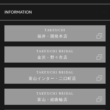
セットリング
商品一覧
会社概要
INFORMATION
婚約ネックレス
ブランドリスト
店舗情報
ご来店予約
TAKEUCHI
福井・開発本店
金・プラチナのお取引
金澤指輪工房｜手作りペアリング
お客様の声
特定商取引に関する表記
TAKEUCHI BRIDAL
金沢・野々市店
金澤指輪工房｜手作り結婚指輪 and 婚約指輪
お問い合わせ
プライバシーポリシー
TAKEUCHI BRIDAL
金澤指輪工房｜手作り婚約指輪プロポーズプラン
富山インター・二口町店
TAKEUCHI BRIDAL
富山・総曲輪店