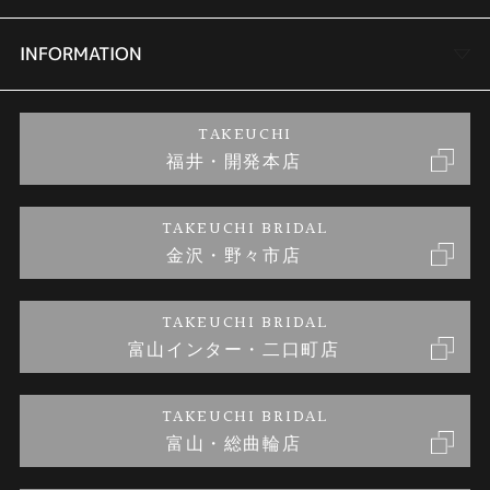
セットリング
商品一覧
会社概要
INFORMATION
婚約ネックレス
ブランドリスト
店舗情報
ご来店予約
TAKEUCHI
福井・開発本店
金・プラチナのお取引
金澤指輪工房｜手作りペアリング
お客様の声
特定商取引に関する表記
TAKEUCHI BRIDAL
金沢・野々市店
金澤指輪工房｜手作り結婚指輪 and 婚約指輪
お問い合わせ
プライバシーポリシー
TAKEUCHI BRIDAL
金澤指輪工房｜手作り婚約指輪プロポーズプラン
富山インター・二口町店
TAKEUCHI BRIDAL
富山・総曲輪店