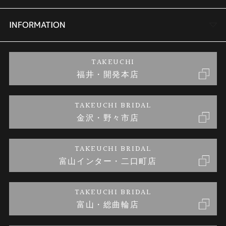
セットリング
商品一覧
会社概要
INFORMATION
婚約ネックレス
ブランドリスト
店舗情報
ご来店予約
TAKEUCHI
福井・開発本店
金・プラチナのお取引
金澤指輪工房｜手作りペアリング
お客様の声
特定商取引に関する表記
TAKEUCHI BRIDAL
金沢・野々市店
金澤指輪工房｜手作り結婚指輪 and 婚約指輪
お問い合わせ
プライバシーポリシー
TAKEUCHI BRIDAL
金澤指輪工房｜手作り婚約指輪プロポーズプラン
富山インター・二口町店
TAKEUCHI BRIDAL
富山・総曲輪店