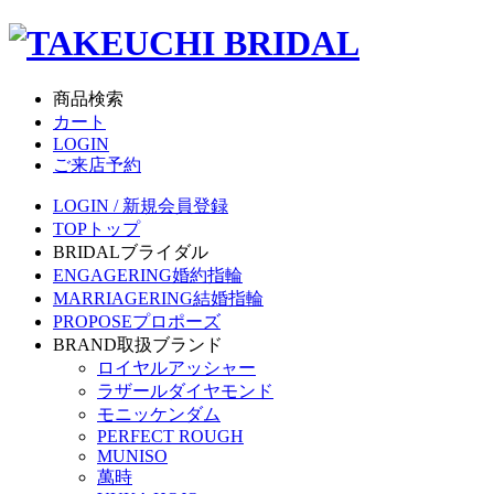
商品検索
カート
LOGIN
ご来店予約
LOGIN / 新規会員登録
TOP
トップ
BRIDAL
ブライダル
ENGAGERING
婚約指輪
MARRIAGERING
結婚指輪
PROPOSE
プロポーズ
BRAND
取扱ブランド
ロイヤルアッシャー
ラザールダイヤモンド
モニッケンダム
PERFECT ROUGH
MUNISO
萬時