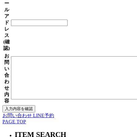
ー
ル
ア
ド
レ
ス
(確
認)
お
問
い
合
わ
せ
内
容
お問い合わせ
LINE予約
PAGE TOP
ITEM SEARCH