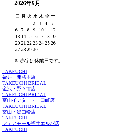
2026年9月
日
月
火
水
木
金
土
1
2
3
4
5
6
7
8
9
10
11
12
13
14
15
16
17
18
19
20
21
22
23
24
25
26
27
28
29
30
※
赤字は休業日
です。
TAKEUCHI
福井・開発本店
TAKEUCHI BRIDAL
金沢・野々市店
TAKEUCHI BRIDAL
富山インター・二口町店
TAKEUCHI BRIDAL
富山・総曲輪店
TAKEUCHI
フェアモール福井エルパ店
TAKEUCHI