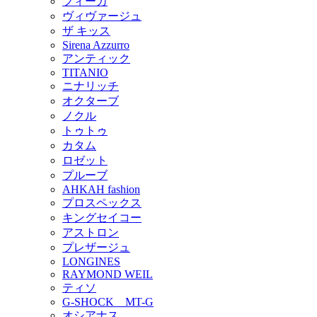
フィーカ
ヴィヴァージュ
ザ キッス
Sirena Azzurro
アンティック
TITANIO
ニナリッチ
オクターブ
ノクル
トゥトゥ
カタム
ロゼット
プルーブ
AHKAH fashion
プロスペックス
キングセイコー
アストロン
プレザージュ
LONGINES
RAYMOND WEIL
ティソ
G-SHOCK MT-G
オシアナス