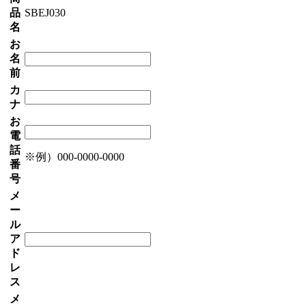
品
SBEJ030
名
お
名
前
カ
ナ
お
電
話
※例）000-0000-0000
番
号
メ
ー
ル
ア
ド
レ
ス
メ