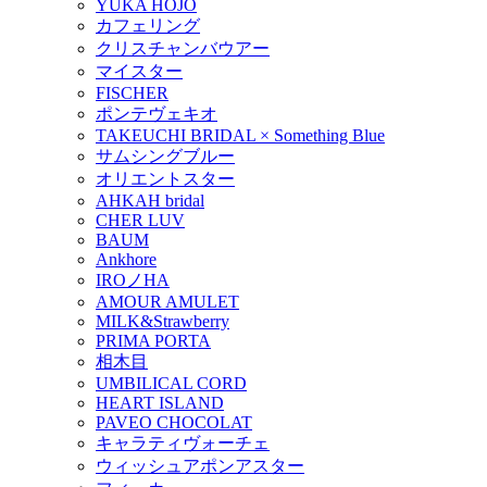
YUKA HOJO
カフェリング
クリスチャンバウアー
マイスター
FISCHER
ポンテヴェキオ
TAKEUCHI BRIDAL × Something Blue
サムシングブルー
オリエントスター
AHKAH bridal
CHER LUV
BAUM
Ankhore
IROノHA
AMOUR AMULET
MILK&Strawberry
PRIMA PORTA
相木目
UMBILICAL CORD
HEART ISLAND
PAVEO CHOCOLAT
キャラティヴォーチェ
ウィッシュアポンアスター