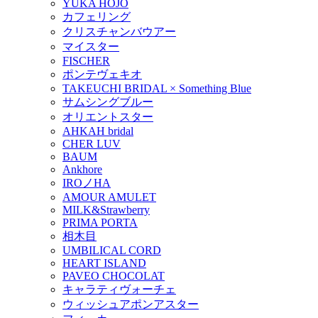
YUKA HOJO
カフェリング
クリスチャンバウアー
マイスター
FISCHER
ポンテヴェキオ
TAKEUCHI BRIDAL × Something Blue
サムシングブルー
オリエントスター
AHKAH bridal
CHER LUV
BAUM
Ankhore
IROノHA
AMOUR AMULET
MILK&Strawberry
PRIMA PORTA
相木目
UMBILICAL CORD
HEART ISLAND
PAVEO CHOCOLAT
キャラティヴォーチェ
ウィッシュアポンアスター