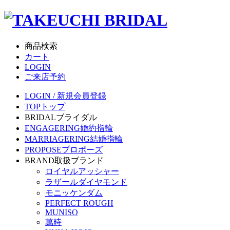
商品検索
カート
LOGIN
ご来店予約
LOGIN / 新規会員登録
TOP
トップ
BRIDAL
ブライダル
ENGAGERING
婚約指輪
MARRIAGERING
結婚指輪
PROPOSE
プロポーズ
BRAND
取扱ブランド
ロイヤルアッシャー
ラザールダイヤモンド
モニッケンダム
PERFECT ROUGH
MUNISO
萬時