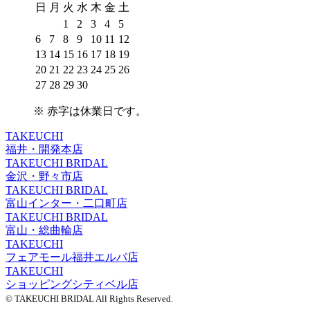
日
月
火
水
木
金
土
1
2
3
4
5
6
7
8
9
10
11
12
13
14
15
16
17
18
19
20
21
22
23
24
25
26
27
28
29
30
※
赤字は休業日
です。
TAKEUCHI
福井・開発本店
TAKEUCHI BRIDAL
金沢・野々市店
TAKEUCHI BRIDAL
富山インター・二口町店
TAKEUCHI BRIDAL
富山・総曲輪店
TAKEUCHI
フェアモール福井エルパ店
TAKEUCHI
ショッピングシティベル店
© TAKEUCHI BRIDAL All Rights Reserved.