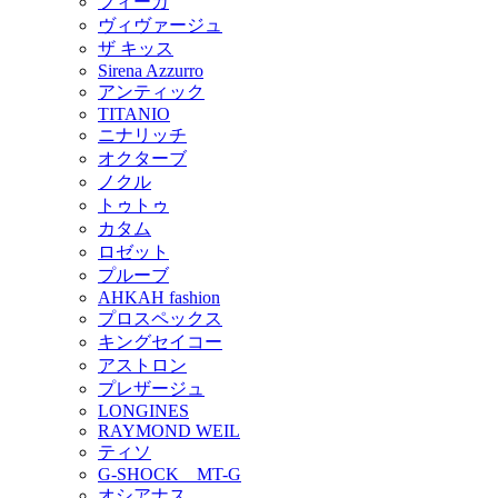
フィーカ
ヴィヴァージュ
ザ キッス
Sirena Azzurro
アンティック
TITANIO
ニナリッチ
オクターブ
ノクル
トゥトゥ
カタム
ロゼット
プルーブ
AHKAH fashion
プロスペックス
キングセイコー
アストロン
プレザージュ
LONGINES
RAYMOND WEIL
ティソ
G-SHOCK MT-G
オシアナス