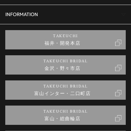
セットリング
商品一覧
会社概要
INFORMATION
婚約ネックレス
ブランドリスト
店舗情報
ご来店予約
TAKEUCHI
福井・開発本店
金・プラチナのお取引
金澤指輪工房｜手作りペアリング
お客様の声
特定商取引に関する表記
TAKEUCHI BRIDAL
金沢・野々市店
金澤指輪工房｜手作り結婚指輪 and 婚約指輪
お問い合わせ
プライバシーポリシー
TAKEUCHI BRIDAL
金澤指輪工房｜手作り婚約指輪プロポーズプラン
富山インター・二口町店
TAKEUCHI BRIDAL
富山・総曲輪店