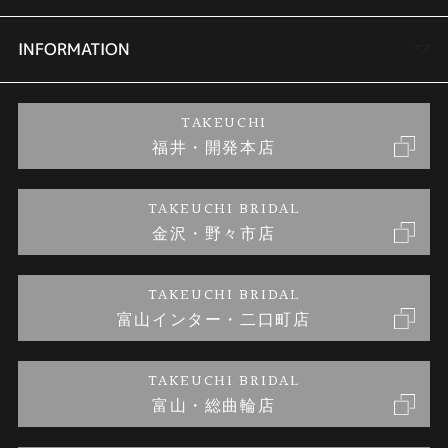
セットリング
商品一覧
会社概要
INFORMATION
婚約ネックレス
ブランドリスト
店舗情報
ご来店予約
TAKEUCHI
福井・開発本店
金・プラチナのお取引
金澤指輪工房｜手作りペアリング
お客様の声
特定商取引に関する表記
TAKEUCHI BRIDAL
金沢・野々市店
金澤指輪工房｜手作り結婚指輪 and 婚約指輪
お問い合わせ
プライバシーポリシー
TAKEUCHI BRIDAL
金澤指輪工房｜手作り婚約指輪プロポーズプラン
富山インター・二口町店
TAKEUCHI BRIDAL
富山・総曲輪店