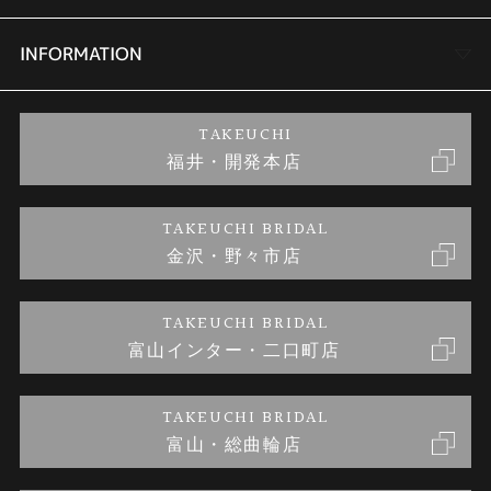
セットリング
商品一覧
会社概要
INFORMATION
婚約ネックレス
ブランドリスト
店舗情報
ご来店予約
TAKEUCHI
福井・開発本店
金・プラチナのお取引
金澤指輪工房｜手作りペアリング
お客様の声
特定商取引に関する表記
TAKEUCHI BRIDAL
金沢・野々市店
金澤指輪工房｜手作り結婚指輪 and 婚約指輪
お問い合わせ
プライバシーポリシー
TAKEUCHI BRIDAL
金澤指輪工房｜手作り婚約指輪プロポーズプラン
富山インター・二口町店
TAKEUCHI BRIDAL
富山・総曲輪店