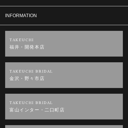
セットリング
商品一覧
会社概要
INFORMATION
婚約ネックレス
ブランドリスト
店舗情報
ご来店予約
TAKEUCHI
福井・開発本店
金・プラチナのお取引
金澤指輪工房｜手作りペアリング
お客様の声
特定商取引に関する表記
金澤指輪工房｜手作り結婚指輪 and 婚約指輪
お問い合わせ
プライバシーポリシー
TAKEUCHI BRIDAL
金沢・野々市店
金澤指輪工房｜手作り婚約指輪プロポーズプラン
TAKEUCHI BRIDAL
富山インター・二口町店