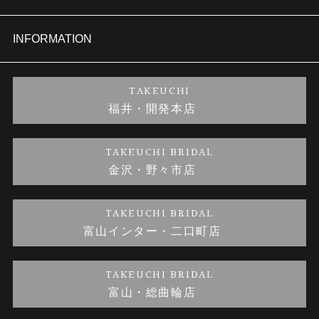
セットリング
商品一覧
会社概要
INFORMATION
婚約ネックレス
ブランドリスト
店舗情報
ご来店予約
TAKEUCHI
福井・開発本店
金・プラチナのお取引
金澤指輪工房｜手作りペアリング
お客様の声
特定商取引に関する表記
TAKEUCHI BRIDAL
金沢・野々市店
金澤指輪工房｜手作り結婚指輪 and 婚約指輪
お問い合わせ
プライバシーポリシー
TAKEUCHI BRIDAL
金澤指輪工房｜手作り婚約指輪プロポーズプラン
富山インター・二口町店
TAKEUCHI BRIDAL
富山・総曲輪店