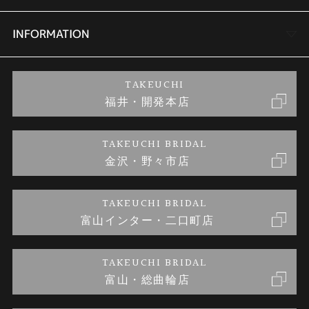
セットリング
商品一覧
会社概要
INFORMATION
婚約ネックレス
ブランドリスト
店舗情報
ご来店予約
TAKEUCHI
福井・開発本店
金・プラチナのお取引
金澤指輪工房｜手作りペアリング
お客様の声
特定商取引に関する表記
TAKEUCHI BRIDAL
金沢・野々市店
金澤指輪工房｜手作り結婚指輪 and 婚約指輪
お問い合わせ
プライバシーポリシー
TAKEUCHI BRIDAL
金澤指輪工房｜手作り婚約指輪プロポーズプラン
富山インター・二口町店
TAKEUCHI BRIDAL
富山・総曲輪店