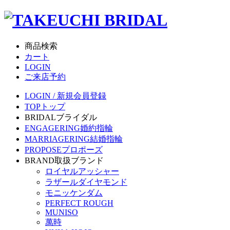
商品検索
カート
LOGIN
ご来店予約
LOGIN / 新規会員登録
TOP
トップ
BRIDAL
ブライダル
ENGAGERING
婚約指輪
MARRIAGERING
結婚指輪
PROPOSE
プロポーズ
BRAND
取扱ブランド
ロイヤルアッシャー
ラザールダイヤモンド
モニッケンダム
PERFECT ROUGH
MUNISO
萬時