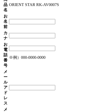
品
ORIENT STAR RK-AV0007S
名
お
名
前
カ
ナ
お
電
話
※例）000-0000-0000
番
号
メ
ー
ル
ア
ド
レ
ス
メ