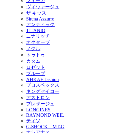
フィーカ
ヴィヴァージュ
ザ キッス
Sirena Azzurro
アンティック
TITANIO
ニナリッチ
オクターブ
ノクル
トゥトゥ
カタム
ロゼット
プルーブ
AHKAH fashion
プロスペックス
キングセイコー
アストロン
プレザージュ
LONGINES
RAYMOND WEIL
ティソ
G-SHOCK MT-G
オシアナス