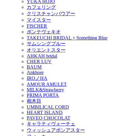
YUKA HOJO
カフェリング
クリスチャンバウアー
マイスター
FISCHER
ポンテヴェキオ
TAKEUCHI BRIDAL × Something Blue
サムシングブルー
オリエントスター
AHKAH bridal
CHER LUV
BAUM
Ankhore
IROノHA
AMOUR AMULET
MILK&Strawberry
PRIMA PORTA
相木目
UMBILICAL CORD
HEART ISLAND
PAVEO CHOCOLAT
キャラティヴォーチェ
ウィッシュアポンアスター