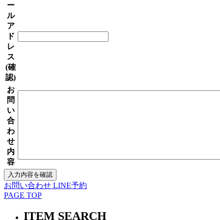
ー
ル
ア
ド
レ
ス
(確
認)
お
問
い
合
わ
せ
内
容
お問い合わせ
LINE予約
PAGE TOP
ITEM SEARCH