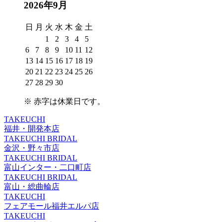
2026年9月
日
月
火
水
木
金
土
1
2
3
4
5
6
7
8
9
10
11
12
13
14
15
16
17
18
19
20
21
22
23
24
25
26
27
28
29
30
※
赤字は休業日
です。
TAKEUCHI
福井・開発本店
TAKEUCHI BRIDAL
金沢・野々市店
TAKEUCHI BRIDAL
富山インター・二口町店
TAKEUCHI BRIDAL
富山・総曲輪店
TAKEUCHI
フェアモール福井エルパ店
TAKEUCHI