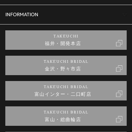
セットリング
商品一覧
会社概要
INFORMATION
婚約ネックレス
ブランドリスト
店舗情報
ご来店予約
TAKEUCHI
福井・開発本店
金・プラチナのお取引
金澤指輪工房｜手作りペアリング
お客様の声
特定商取引に関する表記
TAKEUCHI BRIDAL
金沢・野々市店
金澤指輪工房｜手作り結婚指輪 and 婚約指輪
お問い合わせ
プライバシーポリシー
TAKEUCHI BRIDAL
金澤指輪工房｜手作り婚約指輪プロポーズプラン
富山インター・二口町店
TAKEUCHI BRIDAL
富山・総曲輪店