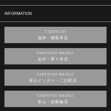
セットリング
商品一覧
会社概要
INFORMATION
婚約ネックレス
ブランドリスト
店舗情報
ご来店予約
TAKEUCHI
福井・開発本店
金・プラチナのお取引
金澤指輪工房｜手作りペアリング
お客様の声
特定商取引に関する表記
TAKEUCHI BRIDAL
金沢・野々市店
金澤指輪工房｜手作り結婚指輪 and 婚約指輪
お問い合わせ
プライバシーポリシー
TAKEUCHI BRIDAL
金澤指輪工房｜手作り婚約指輪プロポーズプラン
富山インター・二口町店
TAKEUCHI BRIDAL
富山・総曲輪店