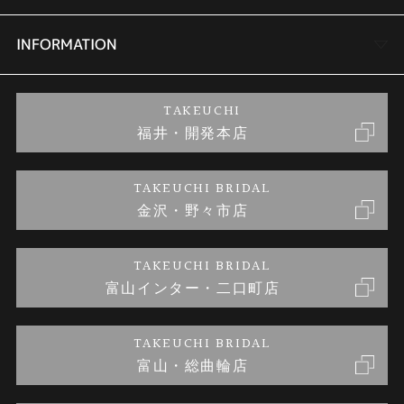
セットリング
商品一覧
会社概要
INFORMATION
婚約ネックレス
ブランドリスト
店舗情報
ご来店予約
TAKEUCHI
福井・開発本店
金・プラチナのお取引
金澤指輪工房｜手作りペアリング
お客様の声
特定商取引に関する表記
TAKEUCHI BRIDAL
金沢・野々市店
金澤指輪工房｜手作り結婚指輪 and 婚約指輪
お問い合わせ
プライバシーポリシー
TAKEUCHI BRIDAL
金澤指輪工房｜手作り婚約指輪プロポーズプラン
富山インター・二口町店
TAKEUCHI BRIDAL
富山・総曲輪店