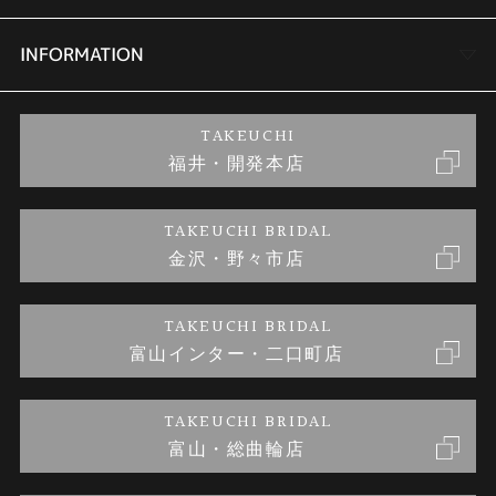
セットリング
商品一覧
会社概要
INFORMATION
婚約ネックレス
ブランドリスト
店舗情報
ご来店予約
TAKEUCHI
福井・開発本店
金・プラチナのお取引
金澤指輪工房｜手作りペアリング
お客様の声
特定商取引に関する表記
TAKEUCHI BRIDAL
金沢・野々市店
金澤指輪工房｜手作り結婚指輪 and 婚約指輪
お問い合わせ
プライバシーポリシー
TAKEUCHI BRIDAL
金澤指輪工房｜手作り婚約指輪プロポーズプラン
富山インター・二口町店
TAKEUCHI BRIDAL
富山・総曲輪店