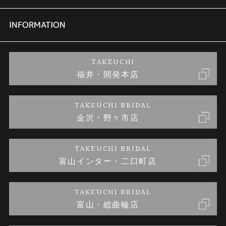
セットリング
商品一覧
会社概要
INFORMATION
婚約ネックレス
ブランドリスト
店舗情報
ご来店予約
TAKEUCHI
福井・開発本店
金・プラチナのお取引
金澤指輪工房｜手作りペアリング
お客様の声
特定商取引に関する表記
TAKEUCHI BRIDAL
金沢・野々市店
金澤指輪工房｜手作り結婚指輪 and 婚約指輪
お問い合わせ
プライバシーポリシー
TAKEUCHI BRIDAL
金澤指輪工房｜手作り婚約指輪プロポーズプラン
富山インター・二口町店
TAKEUCHI BRIDAL
富山・総曲輪店