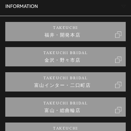
セットリング
商品一覧
会社概要
INFORMATION
婚約ネックレス
ブランドリスト
店舗情報
ご来店予約
TAKEUCHI
福井・開発本店
金・プラチナのお取引
金澤指輪工房｜手作りペアリング
お客様の声
特定商取引に関する表記
TAKEUCHI BRIDAL
金沢・野々市店
金澤指輪工房｜手作り結婚指輪 and 婚約指輪
お問い合わせ
プライバシーポリシー
TAKEUCHI BRIDAL
金澤指輪工房｜手作り婚約指輪プロポーズプラン
富山インター・二口町店
TAKEUCHI BRIDAL
富山・総曲輪店
TAKEUCHI