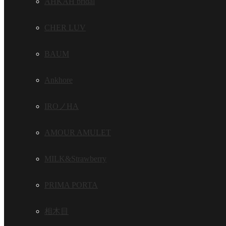
AHKAH bridal
CHER LUV
BAUM
Ankhore
IROノHA
AMOUR AMULET
MILK&Strawberry
PRIMA PORTA
相木目