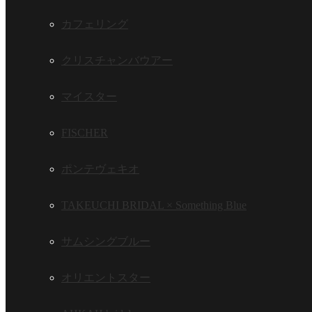
カフェリング
クリスチャンバウアー
マイスター
FISCHER
ポンテヴェキオ
TAKEUCHI BRIDAL × Something Blue
サムシングブルー
オリエントスター