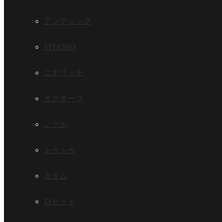
アンティック
TITANIO
ニナリッチ
オクターブ
ノクル
トゥトゥ
カタム
ロゼット