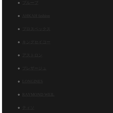
プルーブ
AHKAH fashion
プロスペックス
キングセイコー
アストロン
プレザージュ
LONGINES
RAYMOND WEIL
ティソ