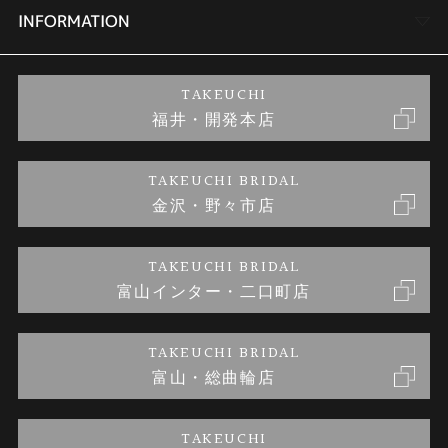
セットリング
商品一覧
会社概要
INFORMATION
婚約ネックレス
ブランドリスト
店舗情報
ご来店予約
TAKEUCHI
福井・開発本店
金・プラチナのお取引
金澤指輪工房｜手作りペアリング
お客様の声
特定商取引に関する表記
TAKEUCHI BRIDAL
金沢・野々市店
金澤指輪工房｜手作り結婚指輪 and 婚約指輪
お問い合わせ
プライバシーポリシー
TAKEUCHI BRIDAL
金澤指輪工房｜手作り婚約指輪プロポーズプラン
富山インター・二口町店
TAKEUCHI BRIDAL
富山・総曲輪店
TAKEUCHI