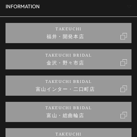
セットリング
商品一覧
会社概要
INFORMATION
婚約ネックレス
ブランドリスト
店舗情報
ご来店予約
TAKEUCHI
福井・開発本店
金・プラチナのお取引
金澤指輪工房｜手作りペアリング
お客様の声
特定商取引に関する表記
TAKEUCHI BRIDAL
金沢・野々市店
金澤指輪工房｜手作り結婚指輪 and 婚約指輪
お問い合わせ
プライバシーポリシー
TAKEUCHI BRIDAL
金澤指輪工房｜手作り婚約指輪プロポーズプラン
富山インター・二口町店
TAKEUCHI BRIDAL
富山・総曲輪店
TAKEUCHI