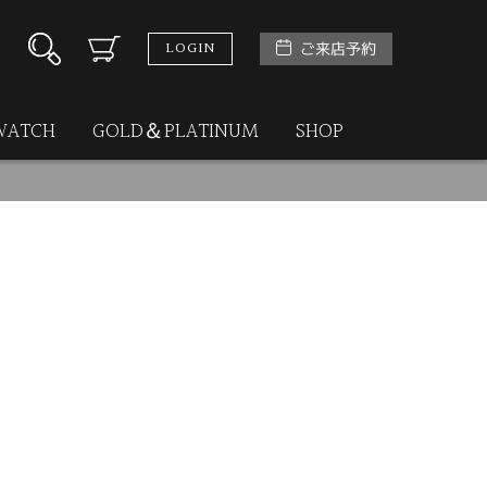
LOGIN
ご来店予約
WATCH
GOLD＆PLATINUM
SHOP