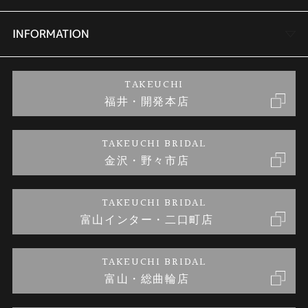
セットリング
商品一覧
会社概要
INFORMATION
婚約ネックレス
ブランドリスト
店舗情報
ご来店予約
TAKEUCHI
福井・開発本店
金・プラチナのお取引
金澤指輪工房｜手作りペアリング
お客様の声
特定商取引に関する表記
TAKEUCHI BRIDAL
金沢・野々市店
金澤指輪工房｜手作り結婚指輪 and 婚約指輪
お問い合わせ
プライバシーポリシー
TAKEUCHI BRIDAL
金澤指輪工房｜手作り婚約指輪プロポーズプラン
富山インター・二口町店
TAKEUCHI BRIDAL
富山・総曲輪店