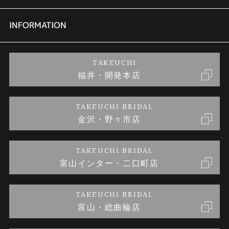
セットリング
商品一覧
会社概要
INFORMATION
婚約ネックレス
ブランドリスト
店舗情報
ご来店予約
TAKEUCHI
福井・開発本店
金・プラチナのお取引
金澤指輪工房｜手作りペアリング
お客様の声
特定商取引に関する表記
TAKEUCHI BRIDAL
金沢・野々市店
金澤指輪工房｜手作り結婚指輪 and 婚約指輪
お問い合わせ
プライバシーポリシー
TAKEUCHI BRIDAL
金澤指輪工房｜手作り婚約指輪プロポーズプラン
富山インター・二口町店
TAKEUCHI BRIDAL
富山・総曲輪店