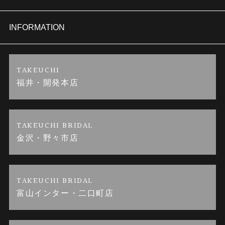
セットリング
商品一覧
会社概要
INFORMATION
婚約ネックレス
ブランドリスト
店舗情報
ご来店予約
TAKEUCHI
福井・開発本店
金・プラチナのお取引
金澤指輪工房｜手作りペアリング
お客様の声
特定商取引に関する表記
金澤指輪工房｜手作り結婚指輪 and 婚約指輪
お問い合わせ
プライバシーポリシー
TAKEUCHI BRIDAL
金沢・野々市店
金澤指輪工房｜手作り婚約指輪プロポーズプラン
TAKEUCHI BRIDAL
富山インター・二口町店