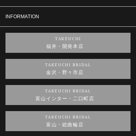
セットリング
商品一覧
会社概要
INFORMATION
婚約ネックレス
ブランドリスト
店舗情報
ご来店予約
TAKEUCHI
福井・開発本店
金・プラチナのお取引
金澤指輪工房｜手作りペアリング
お客様の声
特定商取引に関する表記
TAKEUCHI BRIDAL
金沢・野々市店
金澤指輪工房｜手作り結婚指輪 and 婚約指輪
お問い合わせ
プライバシーポリシー
TAKEUCHI BRIDAL
金澤指輪工房｜手作り婚約指輪プロポーズプラン
富山インター・二口町店
TAKEUCHI BRIDAL
富山・総曲輪店