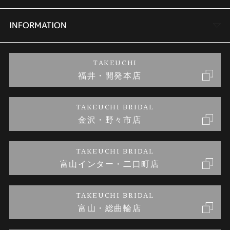
セットリング
商品一覧
会社概要
INFORMATION
婚約ネックレス
ブランドリスト
店舗情報
ご来店予約
TAKEUCHI
福井・開発本店
金・プラチナのお取引
金澤指輪工房｜手作りペアリング
お客様の声
特定商取引に関する表記
TAKEUCHI BRIDAL
金沢・野々市店
金澤指輪工房｜手作り結婚指輪 and 婚約指輪
お問い合わせ
プライバシーポリシー
TAKEUCHI BRIDAL
金澤指輪工房｜手作り婚約指輪プロポーズプラン
富山インター・二口町店
TAKEUCHI BRIDAL
富山・総曲輪店