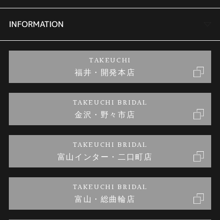
セットリング
商品一覧
会社概要
INFORMATION
婚約ネックレス
ブランドリスト
店舗情報
ご来店予約
TAKEUCHI
福井・開発本店
金・プラチナのお取引
金澤指輪工房｜手作りペアリング
お客様の声
特定商取引に関する表記
TAKEUCHI BRIDAL
金沢・野々市店
金澤指輪工房｜手作り結婚指輪 and 婚約指輪
お問い合わせ
プライバシーポリシー
TAKEUCHI BRIDAL
金澤指輪工房｜手作り婚約指輪プロポーズプラン
富山インター・二口町店
TAKEUCHI BRIDAL
富山・総曲輪店