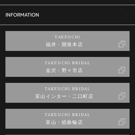
セットリング
商品一覧
会社概要
INFORMATION
婚約ネックレス
ブランドリスト
店舗情報
ご来店予約
TAKEUCHI
福井・開発本店
金・プラチナのお取引
金澤指輪工房｜手作りペアリング
お客様の声
特定商取引に関する表記
TAKEUCHI BRIDAL
金沢・野々市店
金澤指輪工房｜手作り結婚指輪 and 婚約指輪
お問い合わせ
プライバシーポリシー
TAKEUCHI BRIDAL
金澤指輪工房｜手作り婚約指輪プロポーズプラン
富山インター・二口町店
TAKEUCHI BRIDAL
富山・総曲輪店