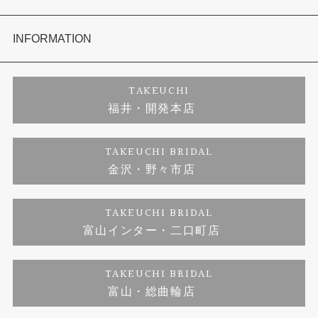
セットリング
商品一覧
会社概要
INFORMATION
婚約ネックレス
ブランドリスト
店舗情報
ご来店予約
TAKEUCHI
福井・開発本店
金・プラチナのお取引
金澤指輪工房｜手作りペアリング
お客様の声
特定商取引に関する表記
TAKEUCHI BRIDAL
金沢・野々市店
金澤指輪工房｜手作り結婚指輪 and 婚約指輪
お問い合わせ
プライバシーポリシー
TAKEUCHI BRIDAL
金澤指輪工房｜手作り婚約指輪プロポーズプラン
富山インター・二口町店
TAKEUCHI BRIDAL
富山・総曲輪店