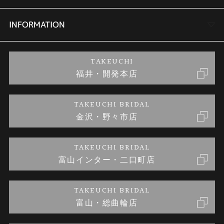
セットリング
商品一覧
会社概要
INFORMATION
婚約ネックレス
ブランドリスト
店舗情報
ご来店予約
TAKEUCHI
福井・開発本店
金・プラチナのお取引
金澤指輪工房｜手作りペアリング
お客様の声
特定商取引に関する表記
TAKEUCHI BRIDAL
金沢・野々市店
金澤指輪工房｜手作り結婚指輪 and 婚約指輪
お問い合わせ
プライバシーポリシー
TAKEUCHI BRIDAL
金澤指輪工房｜手作り婚約指輪プロポーズプラン
富山インター・二口町店
TAKEUCHI BRIDAL
富山・総曲輪店